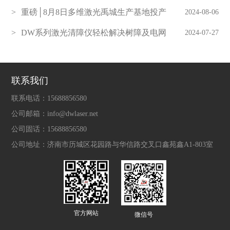
束
重磅│8月8日多维激光禹城生产基地投产
2024-08-06
仪式邀您见证
DW系列激光清障仪轻松解决树障及电网
2024-07-27
线路飘挂物
联系我们
联系电话：
15688856580
公司邮箱：
info@dwlaser.net
公司固话：
15688856580
公司地址：
济南市历城区花园路与华信路交叉口鑫苑鑫A1-803室
官方网站
微信号