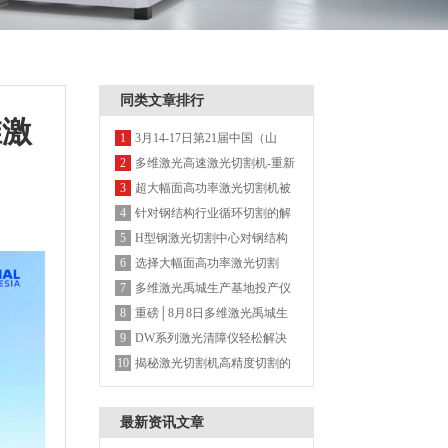
同类文章排行
维激
3月14-17日第21届中国（山
1
东）国际装备制造博览会-多维
多维激光高速激光切割机-重新
2
激光欢迎您的莅临
定义高速机
超大幅面高功率激光切割机被
3
广泛认可的背后
针对钢结构行业循环切割的解
4
决方案
H型钢激光切割中心对钢结构
5
带来的显著优势
选择大幅面高功率激光切割
6
机，这几点务必重视
多维激光禹城生产基地投产仪
7
式圆满结束
重磅│8月8日多维激光禹城生
8
产基地投产仪式邀您见证
DW系列激光清障仪轻松解决
9
树障及电网线路飘挂物
揭秘激光切割机高精度切割的
10
面纱，聚焦控制系统
最新资讯文章