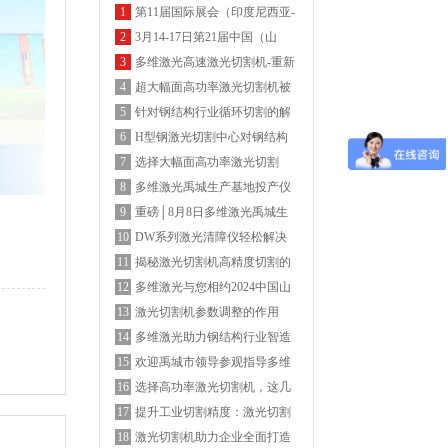
第11届国际展会（印度尼西亚-
1
雅加达国际博览会）多维激光
3月14-17日第21届中国（山
2
期待您的莅临
东）国际装备制造博览会-多维
多维激光高速激光切割机-重新
3
激光欢迎您的莅临
定义高速机
超大幅面高功率激光切割机被
4
广泛认可的背后
针对钢结构行业循环切割的解
5
决方案
H型钢激光切割中心对钢结构
6
带来的显著优势
选择大幅面高功率激光切割
7
机，这几点务必重视
多维激光禹城生产基地投产仪
8
式圆满结束
重磅│8月8日多维激光禹城生
9
产基地投产仪式邀您见证
DW系列激光清障仪轻松解决
10
树障及电网线路飘挂物
揭秘激光切割机高精度切割的
11
面纱，聚焦控制系统
多维激光与您相约2024中国山
12
东储能高质量发展大会暨展览
激光切割机参数调整的作用
13
会
多维激光助力钢结构行业智造
14
升级
欢迎禹城市领导参观指导多维
15
激光厂区
选择高功率激光切割机，这几
16
点务必重视
提升工业切割精度：激光切割
17
机5大关键参数调整指南
激光切割机助力企业全面打造
18