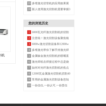
绿色制造，告别脏乱差
多维激光切管机的应用效果展
19
示
新人使用激光切割机需要掌握3
20
个大方向！
您的浏览历史
6000瓦光纤激光切割机的切割
1
参数
注意啦！激光切割设备聚焦镜
2
的安装使用方法
6000w激光切割设备和12000w
3
激光切割设备用哪种激更节省
多维激光带你了解手持激光焊
4
割机
成本
接机有哪些优缺点？
金属钣金激光切割机的喷嘴直
5
径类型及差别
激光焊机在焊接过程中总是烧
6
镜片，是什么原因？
如何对光纤激光切割机的焦点
7
位置进行调整？
12000瓦金属激光切割机切割40
8
mm碳钢
常用的金属激光切割设备您知
9
道有哪些吗？
一份信任,一份认可,一份责任
10