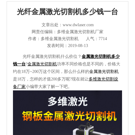
光纤激光切割机
光纤金属激光切割机多少钱一台
管材激光切割机
文章出处：www.dwlaser.com
网责任编辑：多维金属激光切割机厂家
激光焊接清洗机
作者：多维金属激光切割机
人气：7714
发表时间：2019-08-13
其他切割设备及配件
光纤金属激光切割机什么价位？
金属激光切割机多少
短视频
钱一台
?
金属激光切割机
功率不同价格也是不同的，价格大
约在18万~200万这个区间，那么什么样的
金属激光切割机
解决方案
是18万，怎样的才值200多万呢?现在就让
多维激光切割设
备厂家
小编带大家了解一下吧。
>
多维资讯