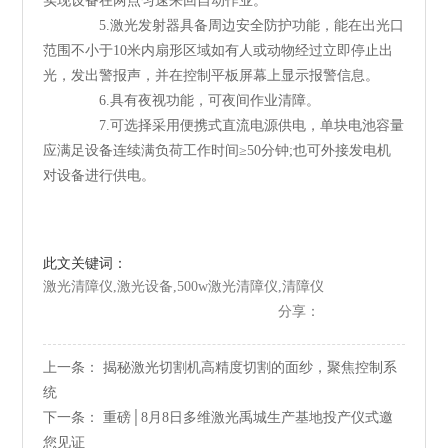
实现设备在两点匀速来回自动作业。
5.激光发射器具备周边安全防护功能，能在出光口
范围不小于10米内扇形区域如有人或动物经过立即停止出
光，发出警报声，并在控制平板屏幕上显示报警信息。
6.具有夜视功能，可夜间作业清障。
7.可选择采用便携式直流电源供电，单块电池容量
应满足设备连续满负荷工作时间≥50分钟;也可外接发电机
对设备进行供电。
此文关键词：
激光清障仪,激光设备,500w激光清障仪,清障仪
分享：
上一条：
揭秘激光切割机高精度切割的面纱，聚焦控制系
统
下一条：
重磅│8月8日多维激光禹城生产基地投产仪式邀
您见证