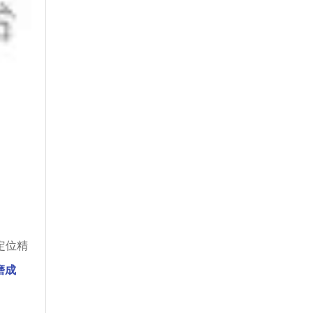
定位精
磨成