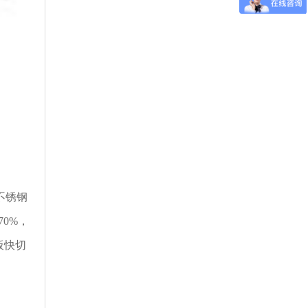
不锈钢
70%，
板快切