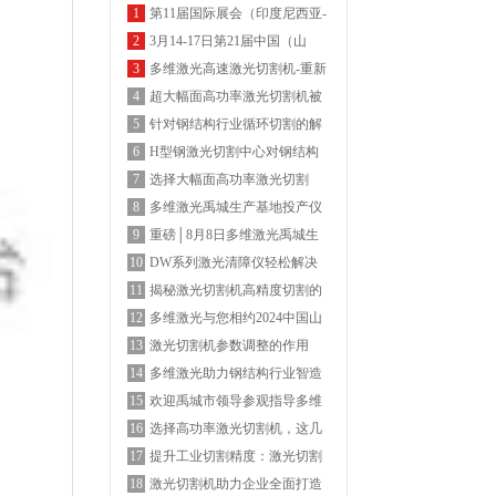
第11届国际展会（印度尼西亚-
1
雅加达国际博览会）多维激光
3月14-17日第21届中国（山
2
期待您的莅临
东）国际装备制造博览会-多维
多维激光高速激光切割机-重新
3
激光欢迎您的莅临
定义高速机
超大幅面高功率激光切割机被
4
广泛认可的背后
针对钢结构行业循环切割的解
5
决方案
H型钢激光切割中心对钢结构
6
带来的显著优势
选择大幅面高功率激光切割
7
机，这几点务必重视
多维激光禹城生产基地投产仪
8
式圆满结束
重磅│8月8日多维激光禹城生
9
产基地投产仪式邀您见证
DW系列激光清障仪轻松解决
10
树障及电网线路飘挂物
揭秘激光切割机高精度切割的
11
面纱，聚焦控制系统
多维激光与您相约2024中国山
12
东储能高质量发展大会暨展览
激光切割机参数调整的作用
13
会
多维激光助力钢结构行业智造
14
升级
欢迎禹城市领导参观指导多维
15
激光厂区
选择高功率激光切割机，这几
16
点务必重视
提升工业切割精度：激光切割
17
机5大关键参数调整指南
激光切割机助力企业全面打造
18