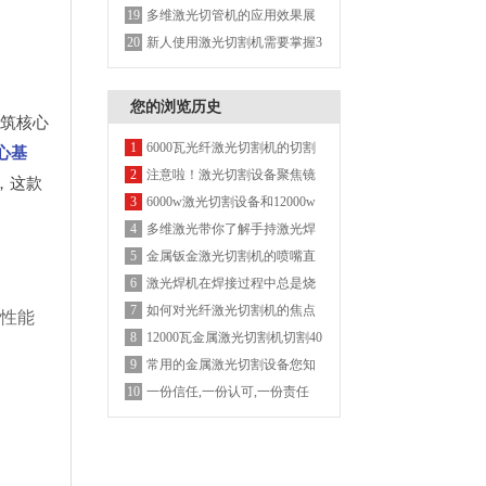
绿色制造，告别脏乱差
多维激光切管机的应用效果展
19
示
新人使用激光切割机需要掌握3
20
个大方向！
您的浏览历史
筑核心
6000瓦光纤激光切割机的切割
1
心基
参数
注意啦！激光切割设备聚焦镜
2
，这款
的安装使用方法
6000w激光切割设备和12000w
3
激光切割设备用哪种激更节省
多维激光带你了解手持激光焊
4
成本
接机有哪些优缺点？
金属钣金激光切割机的喷嘴直
5
径类型及差别
激光焊机在焊接过程中总是烧
6
镜片，是什么原因？
如何对光纤激光切割机的焦点
7
性能
位置进行调整？
12000瓦金属激光切割机切割40
8
mm碳钢
常用的金属激光切割设备您知
9
道有哪些吗？
一份信任,一份认可,一份责任
10