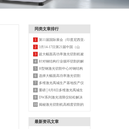
同类文章排行
第11届国际展会（印度尼西亚-
1
雅加达国际博览会）多维激光
3月14-17日第21届中国（山
2
期待您的莅临
东）国际装备制造博览会-多维
超大幅面高功率激光切割机被
3
激光欢迎您的莅临
广泛认可的背后
针对钢结构行业循环切割的解
4
决方案
H型钢激光切割中心对钢结构
5
带来的显著优势
选择大幅面高功率激光切割
6
机，这几点务必重视
多维激光禹城生产基地投产仪
7
式圆满结束
重磅│8月8日多维激光禹城生
8
产基地投产仪式邀您见证
DW系列激光清障仪轻松解决
9
树障及电网线路飘挂物
揭秘激光切割机高精度切割的
10
面纱，聚焦控制系统
最新资讯文章