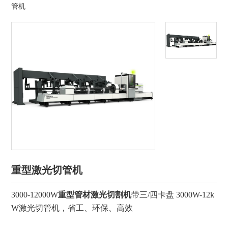
管机
光纤激光切割机
管材激光切割机
激光焊接清洗机
其他切割设备及配件
短视频
解决方案
重型激光切管机
>
多维资讯
3000-12000W
重型管材激光切割机
带三/四卡盘 3000W-12k
W激光切管机，省工、环保、高效