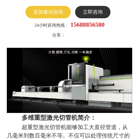
添加微信咨询
立即咨询
15688856580
24小时咨询热线 :
分享：
多维重型激光切管机简介：
超重型激光切管机能够加工大直径管道，从
几毫米到数百毫米不等。不仅可以处理传统尺寸的