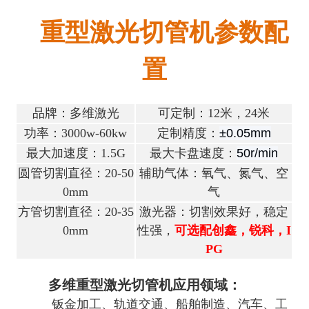
重型激光切管机参数配
置
品牌：多维激光
可定制：12米，24米
功率：3000w-60kw
定制精度：
±0.05mm
最大加速度：1.5G
最大卡盘速度：
50r/min
圆管切割直径：20-50
辅助气体：氧气、氮气、空
0mm
气
方管切割直径：20-35
激光器：切割效果好，稳定
0mm
性强，
可选配创鑫，锐科，I
PG
多维
重型激光切管机应用领域：
钣金加工、轨道交通、船舶制造、汽车、工