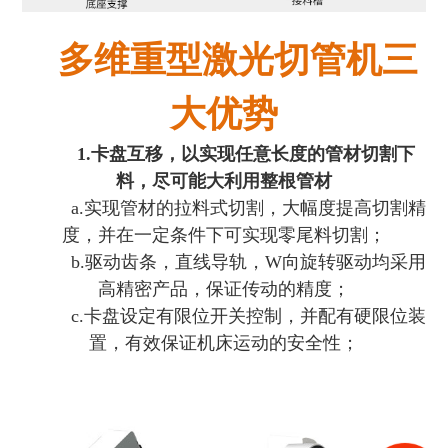
多维重型激光切管机三
大优势
1.卡盘互移，以实现任意长度的管材切割下
料，尽可能大利用整根管材
a.实现管材的拉料式切割，大幅度提高切割精
度，并在一定条件下可实现零尾料切割；
b.驱动齿条，直线导轨，W向旋转驱动均采用
高精密产品，保证传动的精度；
c.卡盘设定有限位开关控制，并配有硬限位装
置，有效保证机床运动的安全性；