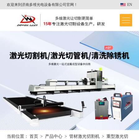
欢迎来到济南多维光电设备有限公司官网！
EN
当前位置：
首页
>
产品中心
>
管材激光切割机
>
重型激光切
首页