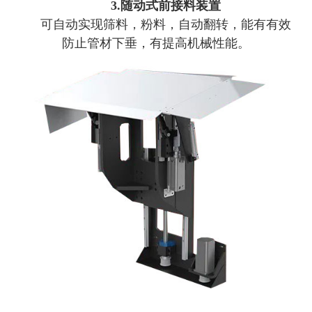
3.随动式前接料装置
可自动实现筛料，粉料，自动翻转，能有有效
防止管材下垂，有提高机械性能。