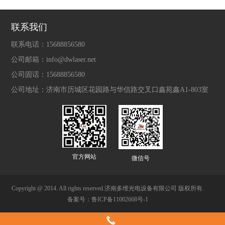
线路飘挂物
联系我们
联系电话：
15688856580
公司邮箱：
info@dwlaser.net
公司固话：
15688856580
公司地址：
济南市历城区花园路与华信路交叉口鑫苑鑫A1-803室
官方网站
微信号
Copyright @ 2014. All rights reserved.济南多维光电设备有限公司 版权所有.
备案号：鲁ICP备11002668号-1