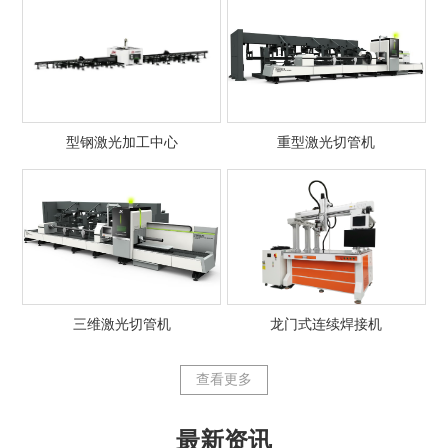
型钢激光加工中心
重型激光切管机
三维激光切管机
龙门式连续焊接机
查看更多
最新资讯