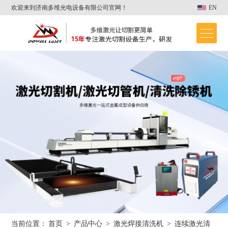
欢迎来到济南多维光电设备有限公司官网！
EN
当前位置：
首页
>
产品中心
>
激光焊接清洗机
>
连续激光清
首页