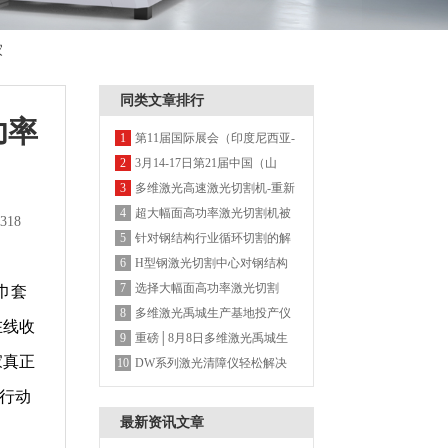
家
同类文章排行
功率
第11届国际展会（印度尼西亚-
1
雅加达国际博览会）多维激光
3月14-17日第21届中国（山
2
期待您的莅临
东）国际装备制造博览会-多维
多维激光高速激光切割机-重新
3
激光欢迎您的莅临
定义高速机
超大幅面高功率激光切割机被
4
318
广泛认可的背后
针对钢结构行业循环切割的解
5
决方案
H型钢激光切割中心对钢结构
6
带来的显著优势
选择大幅面高功率激光切割
7
巾套
机，这几点务必重视
多维激光禹城生产基地投产仪
8
在线收
式圆满结束
重磅│8月8日多维激光禹城生
9
家真正
产基地投产仪式邀您见证
DW系列激光清障仪轻松解决
10
树障及电网线路飘挂物
行动
最新资讯文章