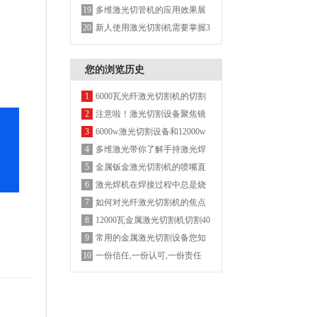
绿色制造，告别脏乱差
多维激光切管机的应用效果展
19
示
新人使用激光切割机需要掌握3
20
个大方向！
您的浏览历史
6000瓦光纤激光切割机的切割
1
参数
注意啦！激光切割设备聚焦镜
2
的安装使用方法
6000w激光切割设备和12000w
3
激光切割设备用哪种激更节省
多维激光带你了解手持激光焊
4
成本
接机有哪些优缺点？
金属钣金激光切割机的喷嘴直
5
径类型及差别
激光焊机在焊接过程中总是烧
6
镜片，是什么原因？
如何对光纤激光切割机的焦点
7
位置进行调整？
12000瓦金属激光切割机切割40
8
mm碳钢
常用的金属激光切割设备您知
9
道有哪些吗？
一份信任,一份认可,一份责任
10