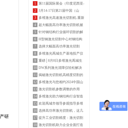
第11届国际展会（印度尼西亚-
1
雅加达国际博览会）多维激光
3月14-17日第21届中国（山
2
期待您的莅临
东）国际装备制造博览会-多维
多维激光高速激光切割机-重新
3
激光欢迎您的莅临
定义高速机
超大幅面高功率激光切割机被
4
广泛认可的背后
针对钢结构行业循环切割的解
5
决方案
H型钢激光切割中心对钢结构
6
带来的显著优势
选择大幅面高功率激光切割
7
机，这几点务必重视
多维激光禹城生产基地投产仪
8
式圆满结束
重磅│8月8日多维激光禹城生
9
产基地投产仪式邀您见证
DW系列激光清障仪轻松解决
10
树障及电网线路飘挂物
揭秘激光切割机高精度切割的
11
面纱，聚焦控制系统
多维激光与您相约2024中国山
12
东储能高质量发展大会暨展览
激光切割机参数调整的作用
13
会
多维激光助力钢结构行业智造
14
升级
欢迎禹城市领导参观指导多维
15
激光厂区
选择高功率激光切割机，这几
16
产研
点务必重视
提升工业切割精度：激光切割
17
机5大关键参数调整指南
激光切割机助力企业全面打造
18