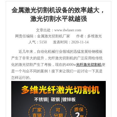
光纤激光切割机
金属激光切割机设备的效率越大，
管材激光切割机
激光切割水平就越强
激光焊接清洗机
文章出处：www.dwlaser.com
网责任编辑：金属激光切割机厂家
作者：多维激光
其他切割设备及配件
人气：5150
发表时间：2020-11-14
近几年来，自动化机械行业领域的迅猛发展给钢模板
短视频
产生了非常大的提升，光纤激光切割机的广泛应用给传统
化的激光切割产生了考验，现在的4000w
光纤激光切割机
便
解决方案
是一个与众不同的案例！接下来让我们一起讨论一下其是
怎样运行的。
>
多维资讯