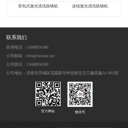
背包式激光清洗除锈机
连续激光清洗除锈机
联系我们
联系电话：
15688856580
公司邮箱：
info@dwlaser.net
公司固话：
15688856580
公司地址：
济南市历城区花园路与华信路交叉口鑫苑鑫A1-803室
官方网站
微信号