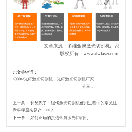
文章来源：多维金属激光切割机厂家
版权所有：
www.dwlaser.com
此文关键词：
4000w光纤激光切割机，光纤激光切割机厂家
分享：
上一条：
长见识了！碳钢激光切割机使用过程中的常见注
意事项原来是这一些？
下一条：
如何正确的挑选金属激光切割机