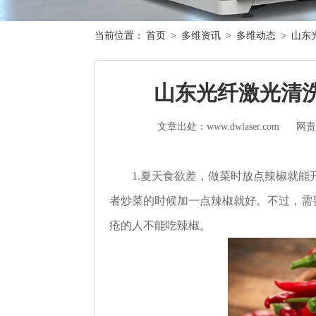
当前位置：
首页
>
多维资讯
>
多维动态
>
山东
山东光纤激光清
文章出处：www.dwlaser.com
网责
1.夏天食欲差，做菜时放点辣椒就
者炒菜的时候加一点辣椒就好。不过，需
疮的人不能吃辣椒。