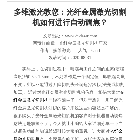
光纤激光切割机
多维激光教您：光纤金属激光切割
管材激光切割机
机如何进行自动调焦？
激光焊接清洗机
文章出处：www.dwlaser.com
网责任编辑：光纤金属激光切割机厂家
其他切割设备及配件
作者：多维激光
人气：6333
发表时间：2020-08-31
短视频
实际上，在切割过程中，喷嘴与工件之间的距离(喷嘴
高度)约0.5～1.5mm，不妨看作是一个固定值，即喷嘴高度
解决方案
不变，所以不能通过升降切割头来调焦(否则无法完成切割
加工)。
通过对光纤金属激光切割机的信息，相信大家对
光
>
多维资讯
纤金属激光切割机
已经不陌生了，但对于想进一步了解光
纤金属激光切割机知识的客户来说这些内容还是不够的。
很多购买了光纤金属激光切割机的客户对于机器自动调焦
这块还是掌握不了，今天就让小编给大家详细分享一下自
动调焦功能的知识希望引起大家的重视，让大家对
光纤金
属激光切割机
有一个深层次的了解。这样大家在购买使用